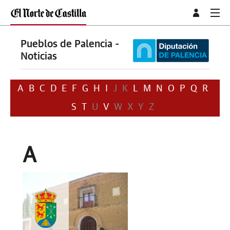
Pueblos de Palencia -
Noticias
A
B
C
D
E
F
G
H
I
J
K
L
M
N
O
P
Q
R
S
T
U
V
W
X
Y
Z
A