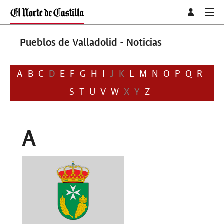
Pueblos de Valladolid - Noticias
A
B
C
D
E
F
G
H
I
J
K
L
M
N
O
P
Q
R
S
T
U
V
W
X
Y
Z
A