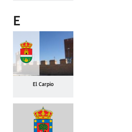
E
El Carpio